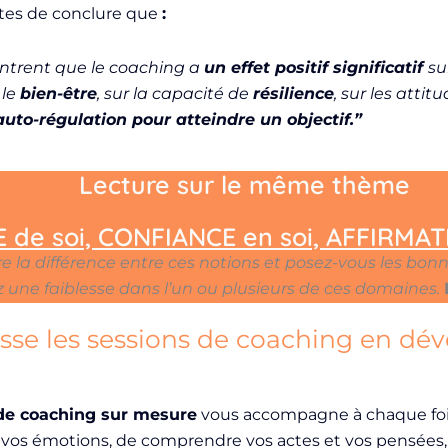
istes de conclure que
:
ntrent que le coaching a
un effet positif significatif
su
 le
bien-être
, sur la capacité de
résilience
, sur les attit
auto-régulation pour atteindre un objectif.”
Lecture sur le même thème
 de soi, CONFIANCE en soi, AFFIRMAT
e la différence entre ces notions et posez-vous les bon
 une faiblesse dans l’un ou plusieurs de ces domaines.
esse les sessions de coaching en d
?
 de coaching sur mesure
vous accompagne à chaque foi
r vos émotions, de comprendre vos actes et vos pensées,