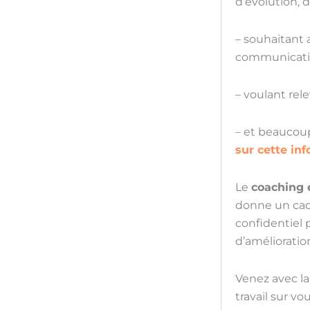
d’évolution, 
– souhaitant a
communicatio
– voulant rel
– et beaucou
sur cette inf
Le
coaching 
donne un cadr
confidentiel 
d’améliorati
Venez avec la
travail sur vo