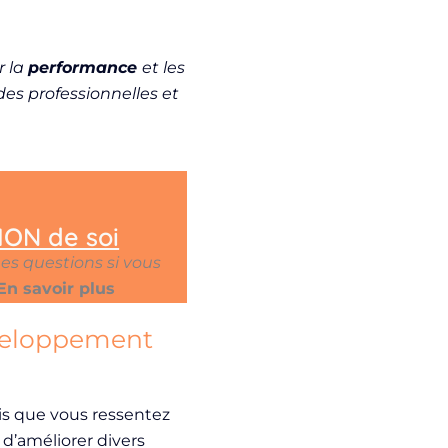
r la
performance
et les
udes professionnelles et
ION de soi
nes questions si vous
En savoir plus
éveloppement
s que vous ressentez
 d’améliorer
divers