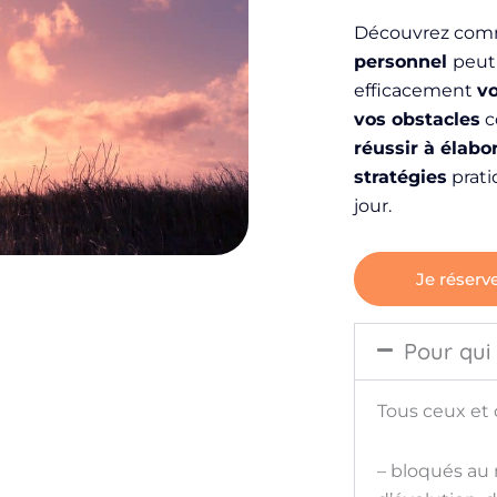
Découvrez co
personnel
peut 
efficacement
vo
vos obstacles
c
réussir à élabo
stratégies
prati
jour.
Je réserv
Pour qui
Tous ceux et c
– bloqués au