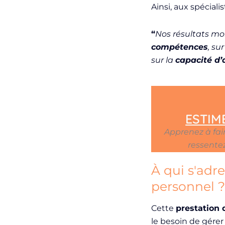
Ainsi, aux spécial
“
Nos résultats mo
compétences
, sur
sur la
capacité d’
ESTIME
Apprenez à fair
ressentez
À qui s'adr
personnel 
Cette
prestation
le besoin de gére